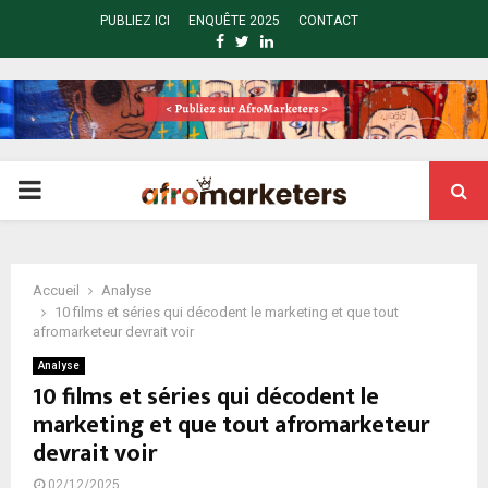
PUBLIEZ ICI
ENQUÊTE 2025
CONTACT
FACEBOOK
TWITTER
LINKEDIN
PRIMARY
MENU
Accueil
Analyse
10 films et séries qui décodent le marketing et que tout
afromarketeur devrait voir
Analyse
10 films et séries qui décodent le
marketing et que tout afromarketeur
devrait voir
02/12/2025