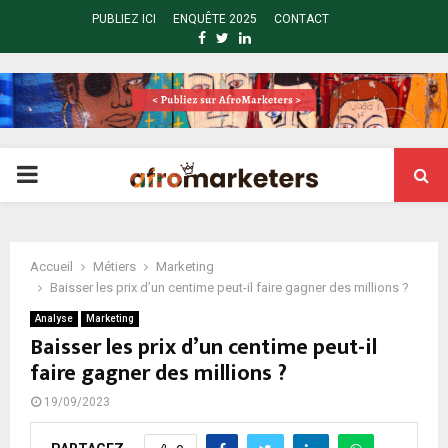
PUBLIEZ ICI
ENQUÊTE 2025
CONTACT
FACEBOOK
TWITTER
LINKEDIN
PRIMARY
MENU
Accueil
Métiers
Marketing
Baisser les prix d’un centime peut-il faire gagner des millions ?
Analyse
Marketing
Baisser les prix d’un centime peut-il
faire gagner des millions ?
19/09/2023