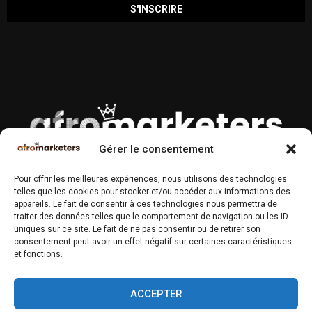
Gérer le consentement
À PROPOS
Pour offrir les meilleures expériences, nous utilisons des technologies
telles que les cookies pour stocker et/ou accéder aux informations des
Magazine n°1 des Professionnels du Marketing & Communication
appareils. Le fait de consentir à ces technologies nous permettra de
en Afrique.
traiter des données telles que le comportement de navigation ou les ID
uniques sur ce site. Le fait de ne pas consentir ou de retirer son
Contactez-nous :
contact@afromarketers.com
consentement peut avoir un effet négatif sur certaines caractéristiques
et fonctions.
SUIVEZ-NOUS
ACCEPTER