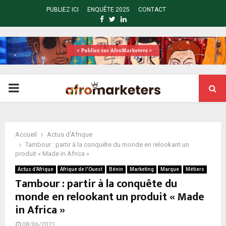
PUBLIEZ ICI
ENQUÊTE 2025
CONTACT
FACEBOOK
TWITTER
LINKEDIN
PRIMARY
MENU
Accueil
Actus d'Afrique
Tambour : partir à la conquête du monde en relookant un
produit « Made in Africa »
Actus d'Afrique
Afrique de l'Ouest
Bénin
Marketing
Marque
Métiers
Tambour : partir à la conquête du
monde en relookant un produit « Made
in Africa »
08/06/2021