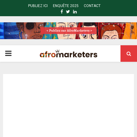
PUBLIEZ ICI
ENQUÊTE 2025
CONTACT
FACEBOOK
TWITTER
LINKEDIN
PRIMARY
MENU