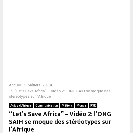
Accueil
Métiers
RSE
“Let’s Save Africa” – Vidéo 2: l’ONG SAIH se moque des
stéréotypes sur l’Afrique
Actus d'Afrique
Communication
Métiers
Monde
RSE
“Let’s Save Africa” – Vidéo 2: l’ONG
SAIH se moque des stéréotypes sur
l’Afrique