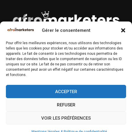
Gérer le consentement
À PROPOS
Pour offrir les meilleures expériences, nous utilisons des technologies
telles que les cookies pour stocker et/ou accéder aux informations des
Magazine n°1 des Professionnels du Marketing & Communication
appareils. Le fait de consentir à ces technologies nous permettra de
en Afrique.
traiter des données telles que le comportement de navigation ou les ID
uniques sur ce site. Le fait de ne pas consentir ou de retirer son
Contactez-nous :
contact@afromarketers.com
consentement peut avoir un effet négatif sur certaines caractéristiques
et fonctions.
SUIVEZ-NOUS
ACCEPTER
REFUSER
VOIR LES PRÉFÉRENCES
@2020-2025 - AfroMarketers. All Right Reserved. Designed and Developed by
Mentions légales & Politique de confidentialité