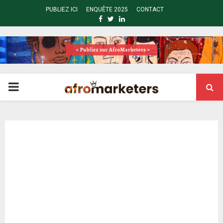
PUBLIEZ ICI
ENQUÊTE 2025
CONTACT
FACEBOOK
TWITTER
LINKEDIN
PRIMARY
MENU