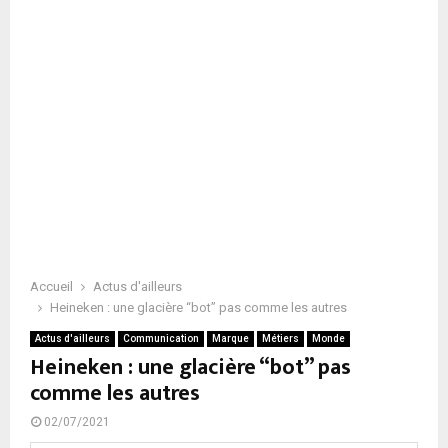
Accueil
Actus d'ailleurs
Heineken : une glacière “bot” pas comme les autres
Actus d'ailleurs
Communication
Marque
Métiers
Monde
Heineken : une glacière “bot” pas
comme les autres
02/07/2021