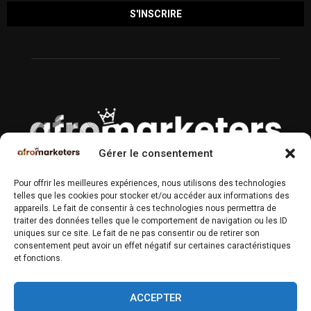
Gérer le consentement
À PROPOS
Pour offrir les meilleures expériences, nous utilisons des technologies
telles que les cookies pour stocker et/ou accéder aux informations des
Magazine n°1 des Professionnels du Marketing & Communication
appareils. Le fait de consentir à ces technologies nous permettra de
en Afrique.
traiter des données telles que le comportement de navigation ou les ID
uniques sur ce site. Le fait de ne pas consentir ou de retirer son
Contactez-nous :
contact@afromarketers.com
consentement peut avoir un effet négatif sur certaines caractéristiques
et fonctions.
SUIVEZ-NOUS
ACCEPTER