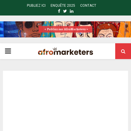
PUBLIEZ ICI
ENQUÊTE 2025
CONTACT
FACEBOOK
TWITTER
LINKEDIN
PRIMARY
MENU