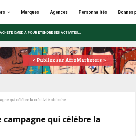
ers
Marques
Agences
Personnalités
Bonnes p
N LANCE SA PREMIÈRE PUBLICITÉ TÉLÉVISÉE EN…
gne qui célèbre la créativité africaine
ne campagne qui célèbre la