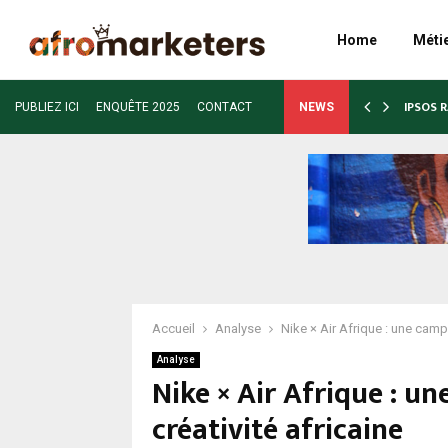
Home
Méti
OMEDIA POUR ÉTENDRE SES ACTIVITÉS…
BIOGARA
PUBLIEZ ICI
ENQUÊTE 2025
CONTACT
NEWS
Accueil
Analyse
Nike × Air Afrique : une campa
Analyse
Nike × Air Afrique : u
créativité africaine