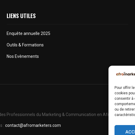
LIENS UTILES
Enquête annuelle 2025
Outils & Formations
Nos Evènements
Pour offrir 
cookies pour
consentir à 
comportement
ou de retire
es Professionnels du Marketing & Communication en Afrique.
caractéristi
s :
contact@afromarketers.com
ACC