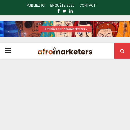
PUBLIEZ ICI
ENQUÊTE 2025
CONTACT
FACEBOOK
TWITTER
LINKEDIN
PRIMARY
MENU