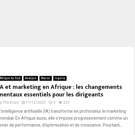
Afrique du Sud
Analyse
Maroc
nigeria
IA et marketing en Afrique : les changements
mentaux essentiels pour les dirigeants
by
The Boss
17/12/2025
0
324
L’intelligence artificielle (IA) transforme en profondeur le marketing
mondial. En Afrique aussi, elle s’impose progressivement comme un
levier de performance, d’optimisation et de croissance. Pourtant,...