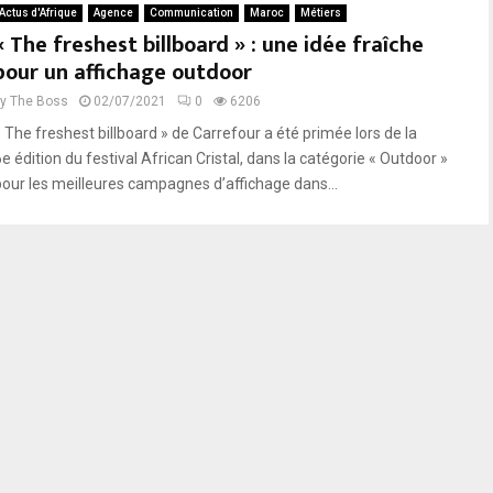
Actus d'Afrique
Agence
Communication
Maroc
Métiers
« The freshest billboard » : une idée fraîche
pour un affichage outdoor
by
The Boss
02/07/2021
0
6206
« The freshest billboard » de Carrefour a été primée lors de la
e édition du festival African Cristal, dans la catégorie « Outdoor »
pour les meilleures campagnes d’affichage dans...