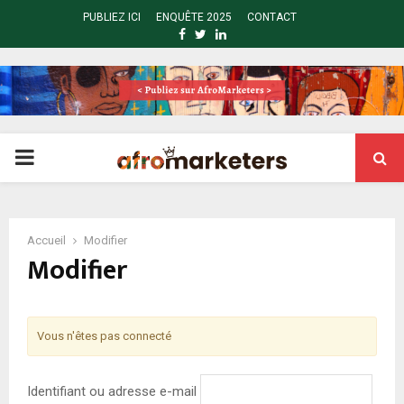
PUBLIEZ ICI
ENQUÊTE 2025
CONTACT
FACEBOOK
TWITTER
LINKEDIN
PRIMARY
MENU
Accueil
Modifier
Modifier
Vous n'êtes pas connecté
Identifiant ou adresse e-mail