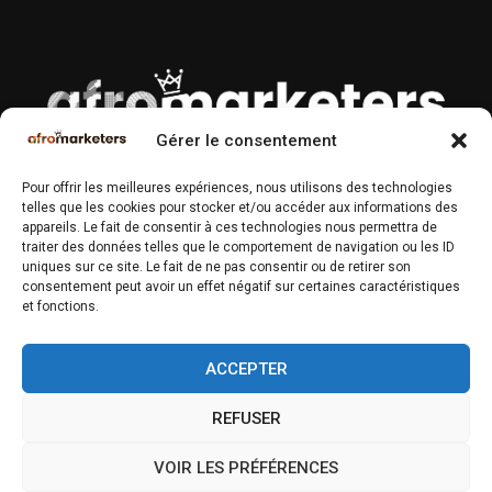
Gérer le consentement
À PROPOS
Pour offrir les meilleures expériences, nous utilisons des technologies
telles que les cookies pour stocker et/ou accéder aux informations des
Magazine n°1 des Professionnels du Marketing & Communication
appareils. Le fait de consentir à ces technologies nous permettra de
en Afrique.
traiter des données telles que le comportement de navigation ou les ID
uniques sur ce site. Le fait de ne pas consentir ou de retirer son
Contactez-nous :
contact@afromarketers.com
consentement peut avoir un effet négatif sur certaines caractéristiques
et fonctions.
SUIVEZ-NOUS
ACCEPTER
REFUSER
VOIR LES PRÉFÉRENCES