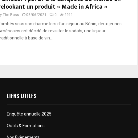
relookant un produit « Made in Africa »
by
The Boss
08/06/2021
0
2911
Tombés sous son charme lors d’un séjour au Bénin, deux jeunes
Américains ont décidé de revisiter le sodabi, une liqueur
raditionnelle à base de vin...
LIENS UTILES
Enquête annuelle 2025
Outils & Formations
Nos Evènements