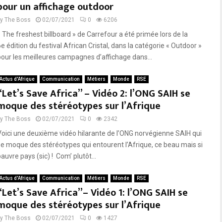
pour un affichage outdoor
by
The Boss
02/07/2021
0
6206
« The freshest billboard » de Carrefour a été primée lors de la
e édition du festival African Cristal, dans la catégorie « Outdoor »
pour les meilleures campagnes d’affichage dans...
Actus d'Afrique
Communication
Métiers
Monde
RSE
“Let’s Save Africa” – Vidéo 2: l’ONG SAIH se
moque des stéréotypes sur l’Afrique
by
The Boss
02/07/2021
0
2342
Voici une deuxième vidéo hilarante de l’ONG norvégienne SAIH qui
se moque des stéréotypes qui entourent l’Afrique, ce beau mais si
auvre pays (sic) ! Com’ plutôt...
Actus d'Afrique
Communication
Métiers
Monde
RSE
“Let’s Save Africa”– Vidéo 1: l’ONG SAIH se
moque des stéréotypes sur l’Afrique
by
The Boss
02/07/2021
0
1427