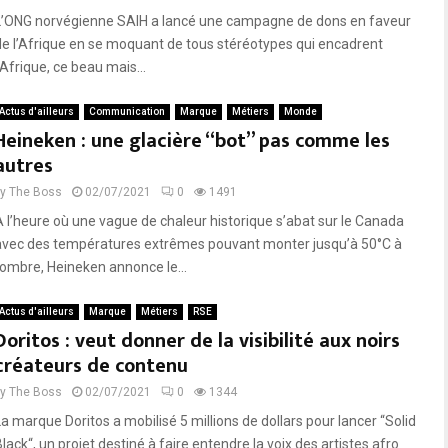
L’ONG norvégienne SAIH a lancé une campagne de dons en faveur
de l’Afrique en se moquant de tous stéréotypes qui encadrent
’Afrique, ce beau mais...
Actus d'ailleurs
Communication
Marque
Métiers
Monde
Heineken : une glacière “bot” pas comme les
autres
by
The Boss
02/07/2021
0
1491
À l’heure où une vague de chaleur historique s’abat sur le Canada
avec des températures extrêmes pouvant monter jusqu’à 50°C à
l’ombre, Heineken annonce le...
Actus d'ailleurs
Marque
Métiers
RSE
Doritos : veut donner de la visibilité aux noirs
créateurs de contenu
by
The Boss
02/07/2021
0
1344
La marque Doritos a mobilisé 5 millions de dollars pour lancer “Solid
lack“, un projet destiné à faire entendre la voix des artistes afro