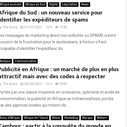
Afrique australe
Afrique du Sud
Digital
Législation
News
Afrique du Sud : un nouveau service pour
identifier les expéditeurs de spams
by
The Boss
01/07/2021
0
1343
Les messages de marketing direct non sollicités ou SPAMS créent
ouvent de la frustration pour le destinataire, à fortiori s’il est
ncapable d’identifier l’expéditeur du...
Analyse
Communication
Publicité en Afrique : un marché de plus en plus
attractif mais avec des codes à respecter
by
The Boss
30/06/2021
0
5995
Portée par une classe moyenne en croissance, optimiste et avide de
consommation, la publicité en Afrique se métamorphose, portée
par des agences locales qui misent de...
Actus d'Afrique
Afrique de l'Ouest
Bénin
Marketing
Marque
Métiers
Tambour : partir à la conquête du monde en