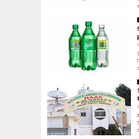
a
S
c
d