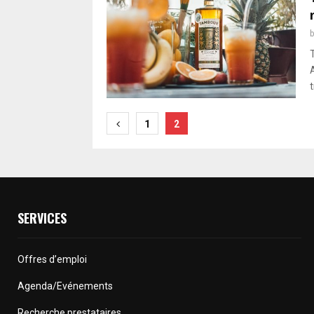
t
Pagination
1
2
des
publications
SERVICES
Offres d’emploi
Agenda/Evénements
Recherche prestataires