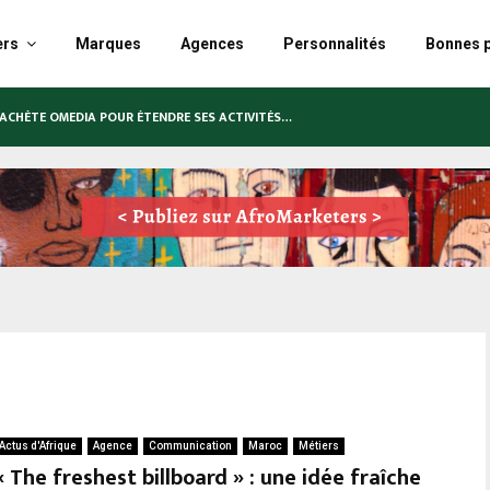
ers
Marques
Agences
Personnalités
Bonnes p
AN LANCE SA PREMIÈRE PUBLICITÉ TÉLÉVISÉE EN…
S RACHÈTE OMEDIA POUR ÉTENDRE SES ACTIVITÉS…
Actus d'Afrique
Agence
Communication
Maroc
Métiers
« The freshest billboard » : une idée fraîche