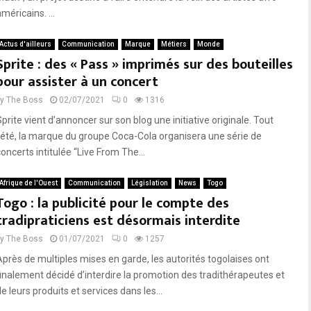
méricains. ...
Actus d'ailleurs
Communication
Marque
Métiers
Monde
Sprite : des « Pass » imprimés sur des bouteilles
pour assister à un concert
by
The Boss
02/07/2021
0
1316
prite vient d’annoncer sur son blog une initiative originale. Tout
l’été, la marque du groupe Coca-Cola organisera une série de
oncerts intitulée “Live From The...
Afrique de l'Ouest
Communication
Législation
News
Togo
Togo : la publicité pour le compte des
tradipraticiens est désormais interdite
by
The Boss
01/07/2021
0
1257
Après de multiples mises en garde, les autorités togolaises ont
finalement décidé d’interdire la promotion des tradithérapeutes et
e leurs produits et services dans les...